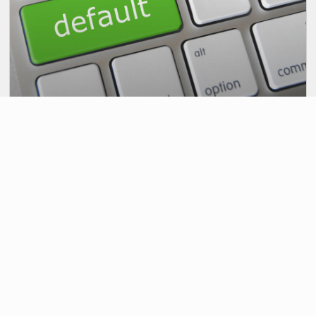
Default: Fidi Toscana introduce le
Nuove Normative Europee
LEGGI DI PIÙ →