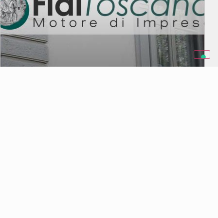
Fidi Toscana chiude in utile il 2016
LEGGI DI PIÙ →