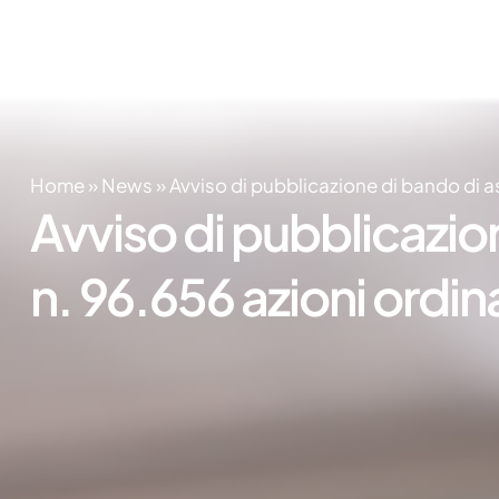
Home
»
News
»
Avviso di pubblicazione di bando di as
Avviso di pubblicazion
n. 96.656 azioni ordin