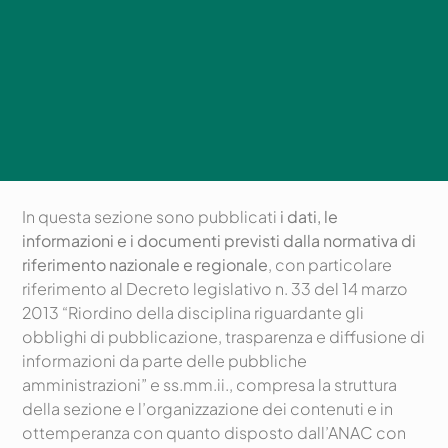
In questa sezione sono pubblicati
i dati, le
informazioni e i documenti previsti dalla normativa di
riferimento nazionale e regionale
, con particolare
riferimento al Decreto legislativo n. 33 del 14 marzo
2013 “Riordino della disciplina riguardante gli
obblighi di pubblicazione, trasparenza e diffusione di
informazioni da parte delle pubbliche
amministrazioni” e ss.mm.ii., compresa la struttura
della sezione e l’organizzazione dei contenuti e in
ottemperanza con quanto disposto dall’ANAC con