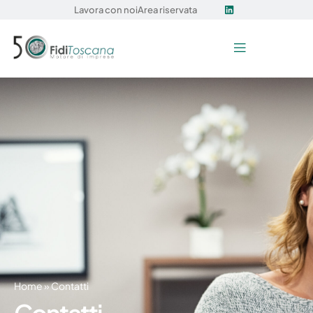
Lavora con noi
Area riservata
Home
»
Contatti
Contatti