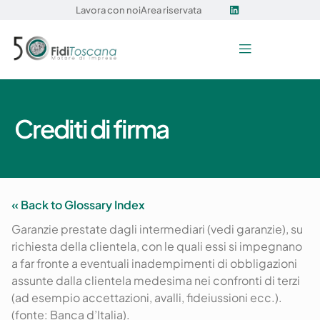
Lavora con noi
Area riservata
Crediti di firma
« Back to Glossary Index
Garanzie prestate dagli intermediari (vedi garanzie), su
richiesta della clientela, con le quali essi si impegnano
a far fronte a eventuali inadempimenti di obbligazioni
assunte dalla clientela medesima nei confronti di terzi
(ad esempio accettazioni, avalli, fideiussioni ecc.).
(
fonte:
Banca
d’Italia
).