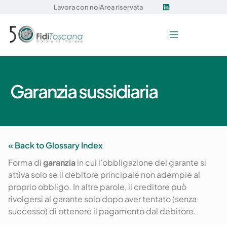
Lavora con noi
Area riservata
Garanzia sussidiaria
« Back to Glossary Index
Forma di
garanzia
in cui l’obbligazione del garante si
attiva solo se il debitore principale non adempie al
proprio obbligo.
In altre parole, il creditore può
rivolgersi al garante solo dopo aver tentato (senza
successo) di ottenere il pagamento dal debitore.