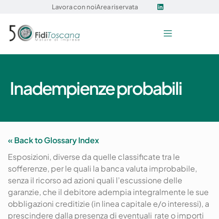
Lavora con noi
Area riservata
Inadempienze probabili
« Back to Glossary Index
Esposizioni, diverse da quelle classificate tra le
sofferenze, per le quali la banca valuta improbabile,
senza il ricorso ad azioni quali l’escussione delle
garanzie, che il debitore adempia integralmente le sue
obbligazioni creditizie (in linea capitale e/o interessi), a
prescindere dalla presenza di
eventuali rate
o importi