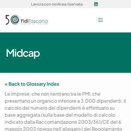
Lavora con noi
Area riservata
Midcap
« Back to Glossary Index
Le imprese, che non rientrano tra le PMI, che
presentano un organico inferiore a 3.000 dipendenti. Il
calcolo del numero dei dipendenti è effettuato su
base aggregata (sulla base del modello di calcolo
indicato dalla Raccomandazione 2003/361/CE del 6
maggio 2003 ripreso nell’allegato I del Regolamento